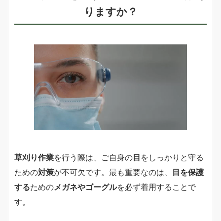
りますか？
草刈り作業
を行う際は、ご自身の
目
をしっかりと守る
ための
対策
が不可欠です。最も重要なのは、
目を保護
する
ための
メガネやゴーグル
を必ず着用することで
す。