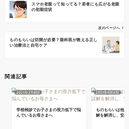
スマホ老眼って知ってる？若者にも広がる老眼
稿
の初期症状
ナ
ビ
ゲ
次のページへ
ー
ものもらいは切開が必要？眼科医が教える正し
シ
い治療法と自宅ケア
ョ
ン
関連記事
2021年3月6日
2021年4月4日
学校検診でお子さまの視力低下で悩
ものもらいは他人
んでいるお母さまへ
解を解消し、安心