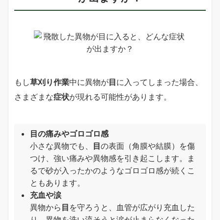
もし
草刈り作業
中に異物が
目
に入ってしまった場合、
さまざまな
症状
が現れる可能性があります。
目の痛みやゴロゴロ感
小さな異物でも、
目
の表面（角膜や結膜）を傷
つけ、強い痛みや異物感を引き起こします。ま
るで砂が入ったかのようなゴロゴロ感が続くこ
ともあります。
充血や涙
異物から
目
を守ろうと、血管が広がり充血した
り、異物を洗い流そうと涙が止まらなくなった