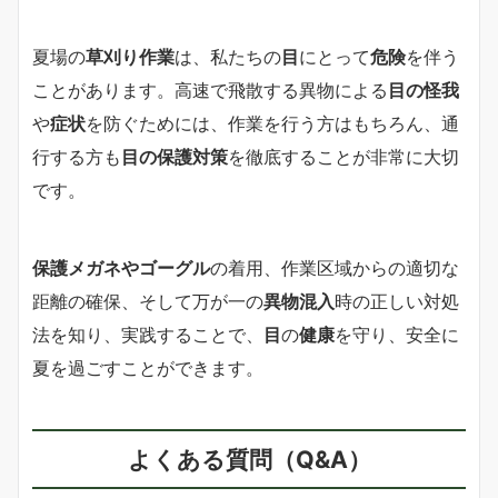
夏場の
草刈り作業
は、私たちの
目
にとって
危険
を伴う
ことがあります。高速で飛散する異物による
目の怪我
や
症状
を防ぐためには、作業を行う方はもちろん、通
行する方も
目の保護対策
を徹底することが非常に大切
です。
保護メガネやゴーグル
の着用、作業区域からの適切な
距離の確保、そして万が一の
異物混入
時の正しい対処
法を知り、実践することで、
目
の
健康
を守り、安全に
夏を過ごすことができます。
よくある質問（Q&A）